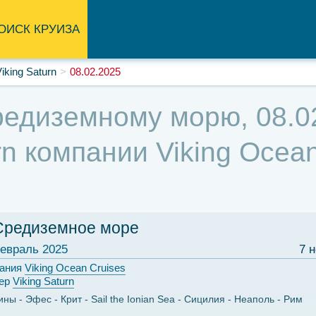
ОИСК КРУИЗА
iking Saturn
08.02.2025
едиземному морю, 08.02
rn компании Viking Ocean
Средиземное море
евраль 2025
7 
ания
Viking Ocean Cruises
ер
Viking Saturn
ины
Эфес
Крит
Sail the Ionian Sea
Сицилия
Неаполь
Рим