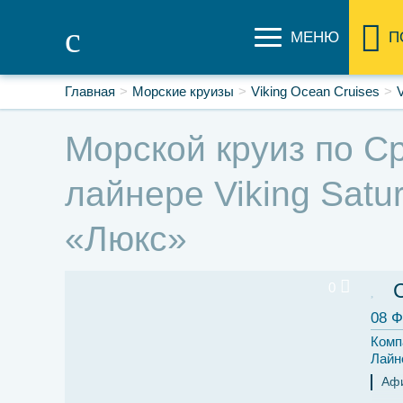
МЕНЮ
П
Главная
Морские круизы
Viking Ocean Cruises
V
Морской круиз по Ср
лайнере Viking Satu
«Люкс»
0
08 Ф
Комп
Лайн
Аф