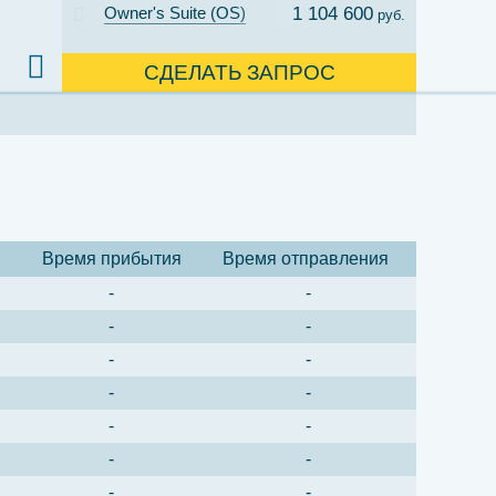
Owner's Suite (OS)
1 104 600
руб.
СДЕЛАТЬ ЗАПРОС
Время прибытия
Время отправления
-
-
-
-
-
-
-
-
-
-
-
-
-
-