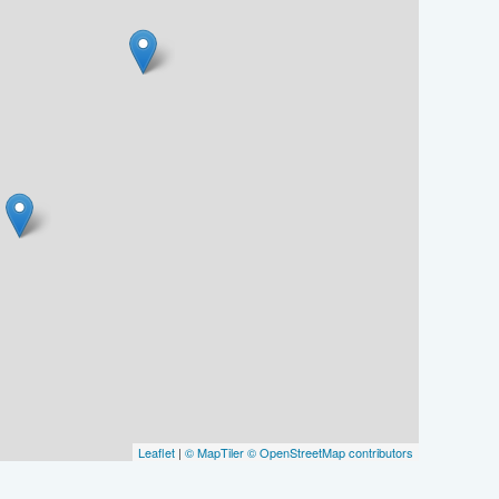
Leaflet
|
© MapTiler
© OpenStreetMap contributors