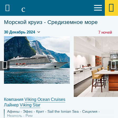
Морской круиз - Средиземное море
7 ночей
Компания
Viking Ocean Cruises
Лайнер
Viking Star
Афины
Эфес
Крит
Sail the Ionian Sea
Сицилия
Неаполь
Рим