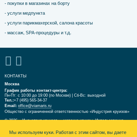
- покупки в магазинах на борту
- услуги медпункта
- услуги парикмахерской, салона красоты
- массаж, SPA-процедуры и т.д.
КОНТАКТЫ
Москва
График работы контакт-центра:
Пн-Пт: с 10:00 до 19:00 (по Москве) | Сб-Вс: выходной
Тел.:
+7 (495) 565-34-37
Email:
office@viamaris.ru
Общество с ограниченной ответственностью «Индустрия круизов»
© 2026, «Индустрия круизов» - морские круизы. Использование
текстов и фотографий с сайта viamaris.ru только с письменного
разрешения компании «Индустрия круизов». Информация,
Мы используем куки.
Работая с этим сайтом, вы даете