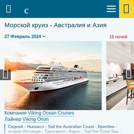
Морской круиз - Австралия и Азия
16 ночей
Компания
Viking Ocean Cruises
Лайнер
Viking Orion
Сидней
Ньюкасл
Sail the Australian Coast
Брисбен
остров Уитсанди
Таунсвилл
Кэрнс
Sail the Coral Sea