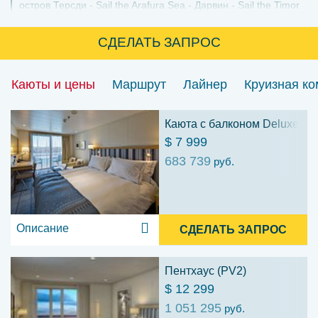
остров Терсди
Sail the Arafura Sea
Дарвин
Sail the Timor
Sea
Комодо
остров Ломбок
Бали
СДЕЛАТЬ ЗАПРОС
Каюты и цены
Маршрут
Лайнер
Круизная к
Каюта с балконом Deluxe (D
$ 7 999
683 739
руб.
Описание
СДЕЛАТЬ ЗАПРОС
Пентхаус (PV2)
$ 12 299
1 051 295
руб.