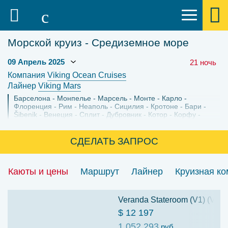
Морской круиз - Средиземное море
21 ночь
Компания
Viking Ocean Cruises
Лайнер
Viking Mars
Барселона
Монпелье
Марсель
Монте - Карло
Флоренция
Рим
Неаполь
Сицилия
Кротоне
Бари
Šibenik
Венеция
Сплит
Дубровник
Котор
Корфу
Катаколон
Афины
СДЕЛАТЬ ЗАПРОС
Каюты и цены
Маршрут
Лайнер
Круизная к
Veranda Stateroom (V1) (V1)
$ 12 197
1 052 293
руб.