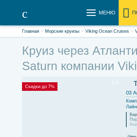
МЕНЮ
П
Главная
Морские круизы
Viking Ocean Cruises
V
Круиз через Атлантик
Saturn компании Vik
0
Скидки до 7%
03 А
Комп
Лайн
Бар
Пор
Бер
Цены