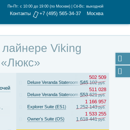
Пн-Пт: с 10:00 до 19:00 (по Москве) | Сб-Вс: выходной
Контакты
+7 (495) 565-34-37
Москва
а лайнере Viking
с «Люкс»
502 509
Deluxe Veranda Stateroom (DV5)
545 102
руб.
ночей
511 028
Deluxe Veranda Stateroom (DV4)
553 621
руб.
1 166 957
Explorer Suite (ES1)
1 252 143
руб.
т
1 533 255
Owner's Suite (OS)
1 618 441
руб.