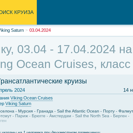
ОИСК КРУИЗА
iking Saturn
03.04.2024
у, 03.04 - 17.04.2024 н
ing Ocean Cruises, клас
Трансатлантические круизы
прель 2024
14 
ания
Viking Ocean Cruises
ер
Viking Saturn
селона
Мурсия
Гранада
Sail the Atlantic Ocean
Порту
Фалму
тсмут
Париж
Брюгге
Амстердам
Sail the North Sea
Берген
ген
 указаны на 1 человека при двухместном размещении