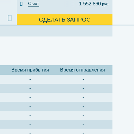
Сьют
1 552 860
руб.
СДЕЛАТЬ ЗАПРОС
Время прибытия
Время отправления
-
-
-
-
-
-
-
-
-
-
-
-
-
-