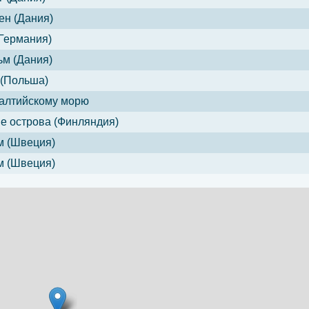
ен (Дания)
Германия)
м (Дания)
 (Польша)
алтийскому морю
е острова (Финляндия)
м (Швеция)
м (Швеция)