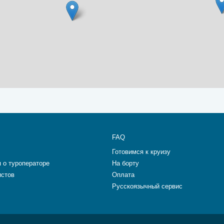
FAQ
Готовимся к круизу
 о туроператоре
На борту
истов
Оплата
Русскоязычный сервис