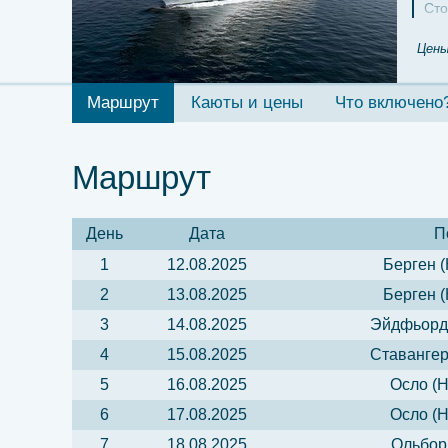
Сто
Цены
Маршрут
Каюты и цены
Что включено
Маршрут
День
Дата
П
1
12.08.2025
Берген (
2
13.08.2025
Берген (
3
14.08.2025
Эйдфьорд 
4
15.08.2025
Ставангер
5
16.08.2025
Осло (Н
6
17.08.2025
Осло (Н
7
18.08.2025
Ольборг