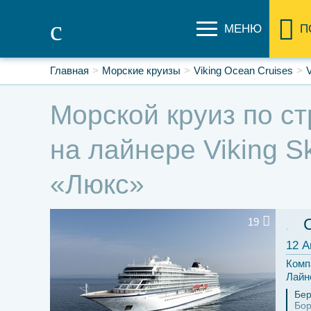
МЕНЮ
П
Главная
Морские круизы
Viking Ocean Cruises
V
Морской круиз по ст
на лайнере Viking S
«Люкс»
19
12 А
Комп
Лайн
Бер
Бо