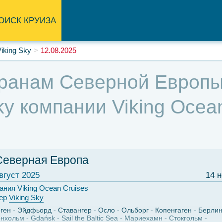
ОИСК КРУИЗА
iking Sky
12.08.2025
ранам Северной Европы,
ky компании Viking Ocean
Северная Европа
вгуст 2025
14 
ания
Viking Ocean Cruises
ер
Viking Sky
ген
Эйдфьорд
Ставангер
Осло
Ольборг
Копенгаген
Берли
рнхольм
Gdańsk
Sail the Baltic Sea
Мариехамн
Стокгольм