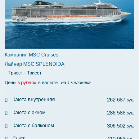
Компания
MSC Cruises
Лайнер
MSC SPLENDIDA
Триест
Триест
Цены
в рублях
в валюте
на 1 человека
Каюта внутренняя
262 687
руб.
Каюта с окном
286 586
руб.
Каюта с балконом
306 502
руб.
Сьют
410 063