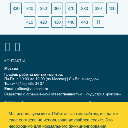
330
340
350
360
370
380
390
400
410
420
430
440
443
КОНТАКТЫ
Москва
График работы контакт-центра:
Пн-Пт: с 10:00 до 19:00 (по Москве) | Сб-Вс: выходной
Тел.:
+7 (495) 565-34-37
Email:
office@viamaris.ru
Общество с ограниченной ответственностью «Индустрия круизов»
© 2026, «Индустрия круизов» - морские круизы. Использование
текстов и фотографий с сайта viamaris.ru только с письменного
Мы используем куки.
Работая с этим сайтом, вы даете
разрешения компании «Индустрия круизов». Информация,
размещённая на сайте, несёт справочный характер и не является
свое согласие на использование файлов cookie. Это
офертой.
необходимо для нормального функционирования