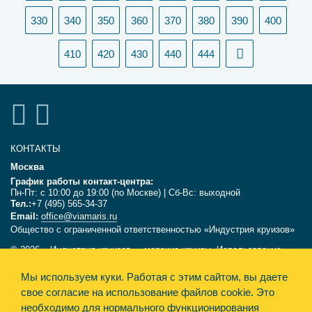
330
340
350
360
370
380
390
400
410
420
430
440
444
КОНТАКТЫ
Москва
График работы контакт-центра:
Пн-Пт: с 10:00 до 19:00 (по Москве) | Сб-Вс: выходной
Тел.:
+7 (495) 565-34-37
Email:
office@viamaris.ru
Общество с ограниченной ответственностью «Индустрия круизов»
© 2026, «Индустрия круизов» - морские круизы. Использование
текстов и фотографий с сайта viamaris.ru только с письменного
Мы используем куки.
Работая с этим сайтом, вы даете
разрешения компании «Индустрия круизов». Информация,
размещённая на сайте, несёт справочный характер и не является
свое согласие на использование файлов cookie. Это
офертой.
необходимо для нормального функционирования