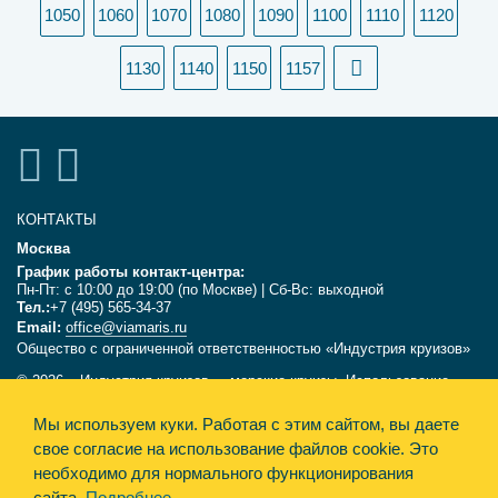
1050
1060
1070
1080
1090
1100
1110
1120
1130
1140
1150
1157
КОНТАКТЫ
Москва
График работы контакт-центра:
Пн-Пт: с 10:00 до 19:00 (по Москве) | Сб-Вс: выходной
Тел.:
+7 (495) 565-34-37
Email:
office@viamaris.ru
Общество с ограниченной ответственностью «Индустрия круизов»
© 2026, «Индустрия круизов» - морские круизы. Использование
текстов и фотографий с сайта viamaris.ru только с письменного
Мы используем куки.
Работая с этим сайтом, вы даете
разрешения компании «Индустрия круизов». Информация,
размещённая на сайте, несёт справочный характер и не является
свое согласие на использование файлов cookie. Это
офертой.
необходимо для нормального функционирования
сайта.
Подробнее
Политика конфиденциальности