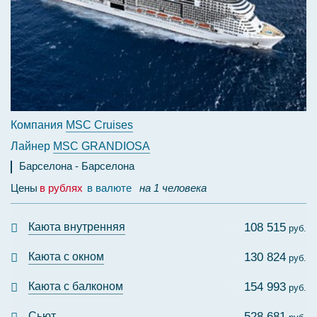
Компания
MSC Cruises
Лайнер
MSC GRANDIOSA
Барселона
Барселона
Цены
в рублях
в валюте
на 1 человека
Каюта внутренняя
108 515
руб.
Каюта с окном
130 824
руб.
Каюта с балконом
154 993
руб.
Сьют
528 681