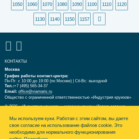
1050
1060
1070
1080
1090
1100
1110
1120
1130
1140
1150
1157
КОНТАКТЫ
Москва
График работы контакт-центра:
Пн-Пт: с 10:00 до 19:00 (по Москве) | Сб-Вс: выходной
Тел.:
+7 (495) 565-34-37
Email:
office@viamaris.ru
Общество с ограниченной ответственностью «Индустрия круизов»
© 2026, «Индустрия круизов» - морские круизы. Использование
текстов и фотографий с сайта viamaris.ru только с письменного
Мы используем куки.
Работая с этим сайтом, вы даете
разрешения компании «Индустрия круизов». Информация,
размещённая на сайте, несёт справочный характер и не является
свое согласие на использование файлов cookie. Это
офертой.
необходимо для нормального функционирования
сайта.
Подробнее
Политика конфиденциальности