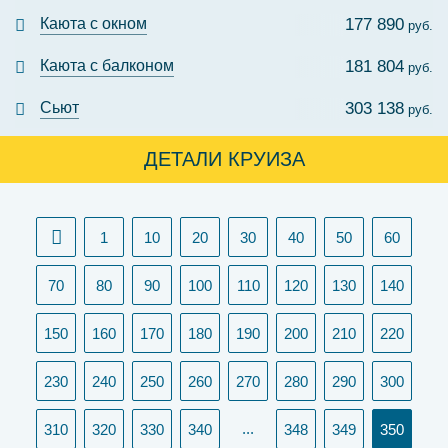
Каюта с окном
177 890
руб.
Каюта с балконом
181 804
руб.
Сьют
303 138
руб.
ДЕТАЛИ КРУИЗА
1
10
20
30
40
50
60
70
80
90
100
110
120
130
140
150
160
170
180
190
200
210
220
230
240
250
260
270
280
290
300
(curr
...
310
320
330
340
348
349
350