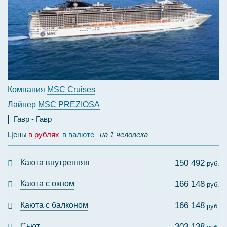
Компания
MSC Cruises
Лайнер
MSC PREZIOSA
Гавр
Гавр
Цены
в рублях
в валюте
на 1 человека
Каюта внутренняя
150 492
руб.
Каюта с окном
166 148
руб.
Каюта с балконом
166 148
руб.
Сьют
303 138