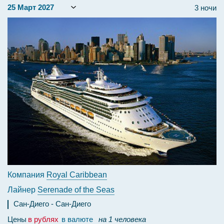
3 ночи
Компания
Royal Caribbean
Лайнер
Serenade of the Seas
Сан-Диего
Сан-Диего
Цены
в рублях
в валюте
на 1 человека