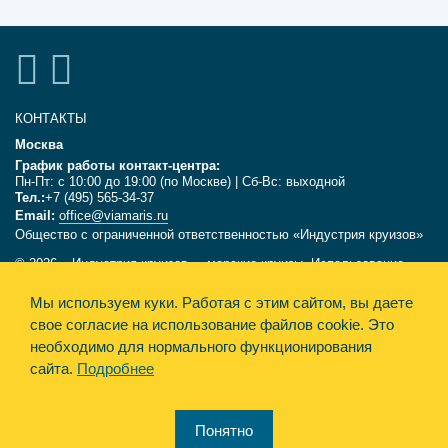
КОНТАКТЫ
Москва
График работы контакт-центра:
Пн-Пт: с 10:00 до 19:00 (по Москве) | Сб-Вс: выходной
Тел.:
+7 (495) 565-34-37
Email:
office@viamaris.ru
Общество с ограниченной ответственностью «Индустрия круизов»
© 2026, «Индустрия круизов» - морские круизы. Использование
текстов и фотографий с сайта viamaris.ru только с письменного
разрешения компании «Индустрия круизов». Информация,
Мы используем куки.
Работая с этим сайтом, вы даете
размещённая на сайте, несёт справочный характер и не является
свое согласие на использование файлов cookie. Это
офертой.
необходимо для нормального функционирования
сайта.
Подробнее
Политика конфиденциальности
Design&Engine Synthesis
Понятно
Карта сайта