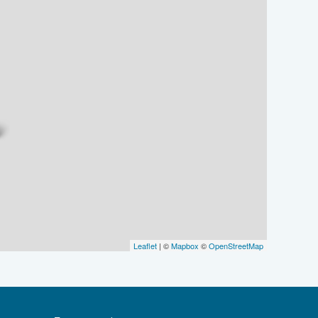
Leaflet
| ©
Mapbox
©
OpenStreetMap