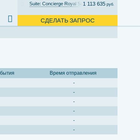
Suite: Concierge Royal Suite with Verandah Cat. R
1 113 635
руб.
СДЕЛАТЬ ЗАПРОС
ибытия
Время отправления
-
-
-
-
-
-