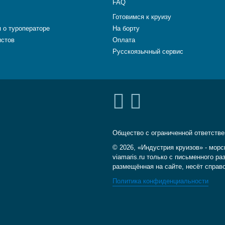
FAQ
Готовимся к круизу
 о туроператоре
На борту
истов
Оплата
Русскоязычный сервис
Общество с ограниченной ответств
© 2026, «Индустрия круизов» - морс
viamaris.ru только с письменного 
размещённая на сайте, несёт справ
Политика конфиденциальности