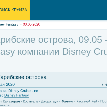
ОИСК КРУИЗА
ney Fantasy
09.05.2020
рибские острова, 09.05 -
asy компании Disney Crui
Карибские острова
ай 2020
7 
ания
Disney Cruise Line
ер
Disney Fantasy
т Канаверал
Косумель
Джоржтаун
Фалмут
Кастауэй Кей
Пор
аверал