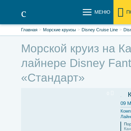
МЕНЮ
П
Главная
Морские круизы
Disney Cruise Line
Dis
Морской круиз на Ка
лайнере Disney Fant
«Стандарт»
0
09 М
Комп
Лайн
Пор
Кан