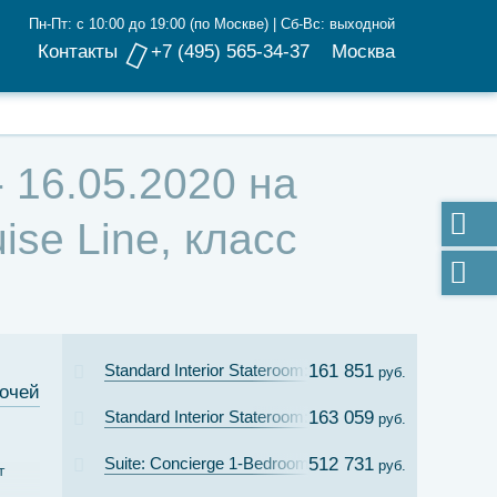
Пн-Пт: с 10:00 до 19:00 (по Москве) | Сб-Вс: выходной
Контакты
+7 (495) 565-34-37
Москва
 16.05.2020 на
se Line, класс
Standard Interior Stateroom: Cat. 11C
161 851
руб.
ночей
Standard Interior Stateroom: Cat. 11B
163 059
руб.
Suite: Concierge 1-Bedroom Suite with Verandah Cat.
512 731
руб.
т