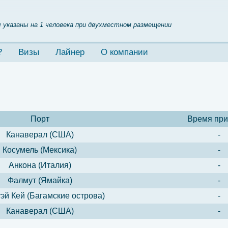
 указаны на 1 человека при двухместном размещении
?
Визы
Лайнер
О компании
Порт
Время пр
Канаверал (США)
-
Косумель (Мексика)
-
Анкона (Италия)
-
Фалмут (Ямайка)
-
эй Кей (Багамские острова)
-
Канаверал (США)
-