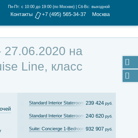
Пн-Пт: с 10:00 до 19:00 (по Москве) | Сб-Вс: выходной
Контакты
+7 (495) 565-34-37
Москва
 27.06.2020 на
se Line, класс
Standard Interior Stateroom: Cat. 11C
239 424
руб.
ночей
Standard Interior Stateroom: Cat. 11B
240 620
руб.
Suite: Concierge 1-Bedroom Suite with Verandah Cat.
932 907
руб.
т