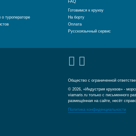
FAQ
Готовимся к круизу
 о туроператоре
На борту
истов
Оплата
Русскоязычный сервис
Общество с ограниченной ответств
© 2026, «Индустрия круизов» - морс
viamaris.ru только с письменного 
размещённая на сайте, несёт справ
Политика конфиденциальности