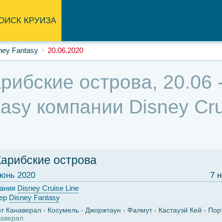
ОИСК КРУИЗА
ney Fantasy
20.06.2020
рибские острова, 20.06 -
asy компании Disney Crui
Карибские острова
юнь 2020
7 
ания
Disney Cruise Line
ер
Disney Fantasy
т Канаверал
Косумель
Джоржтаун
Фалмут
Кастауэй Кей
Пор
аверал