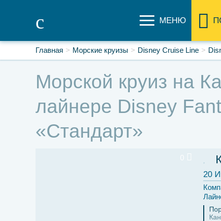
МЕНЮ
П
Главная
Морские круизы
Disney Cruise Line
Dis
Морской круиз на Ка
лайнере Disney Fant
«Стандарт»
0
20 И
Комп
Лайн
Пор
Кан