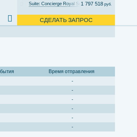
Suite: Concierge Royal Suite with Verandah Cat. R
1 797 518
руб.
СДЕЛАТЬ ЗАПРОС
ибытия
Время отправления
-
-
-
-
-
-