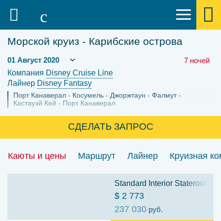
Морской круиз - Карибские острова
7 ночей
Компания
Disney Cruise Line
Лайнер
Disney Fantasy
Порт Канаверал
Косумель
Джоржтаун
Фалмут
Кастауэй Кей
Порт Канаверал
СДЕЛАТЬ ЗАПРОС
Каюты и цены
Маршрут
Лайнер
Круизная к
Standard Interior Stateroom: C
$ 2 773
237 030
руб.