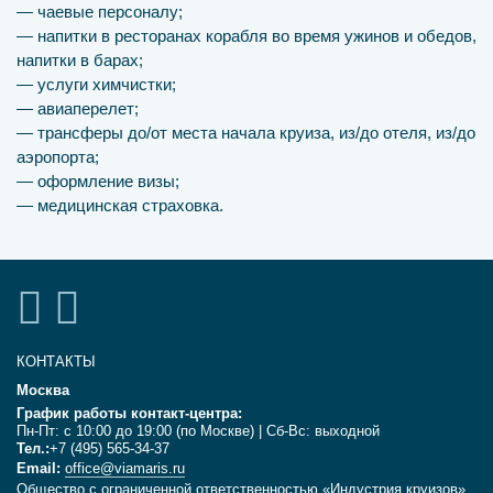
— чаевые персоналу;
— напитки в ресторанах корабля во время ужинов и обедов,
напитки в барах;
— услуги химчистки;
— авиаперелет;
— трансферы до/от места начала круиза, из/до отеля, из/до
аэропорта;
— оформление визы;
— медицинская страховка.
КОНТАКТЫ
Москва
График работы контакт-центра:
Пн-Пт: с 10:00 до 19:00 (по Москве) | Сб-Вс: выходной
Тел.:
+7 (495) 565-34-37
Email:
office@viamaris.ru
Общество с ограниченной ответственностью «Индустрия круизов»