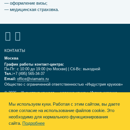
— оформление визы;
— медицинская страховка.
КОНТАКТЫ
Москва
График работы контакт-центра:
Пн-Пт: с 10:00 до 19:00 (по Москве) | Сб-Вс: выходной
Тел.:
+7 (495) 565-34-37
Email:
office@viamaris.ru
Общество с ограниченной ответственностью «Индустрия круизов»
© 2026, «Индустрия круизов» - морские круизы. Использование
текстов и фотографий с сайта viamaris.ru только с письменного
разрешения компании «Индустрия круизов». Информация,
Мы используем куки.
Работая с этим сайтом, вы даете
размещённая на сайте, несёт справочный характер и не является
свое согласие на использование файлов cookie. Это
офертой.
необходимо для нормального функционирования
сайта.
Подробнее
Политика конфиденциальности