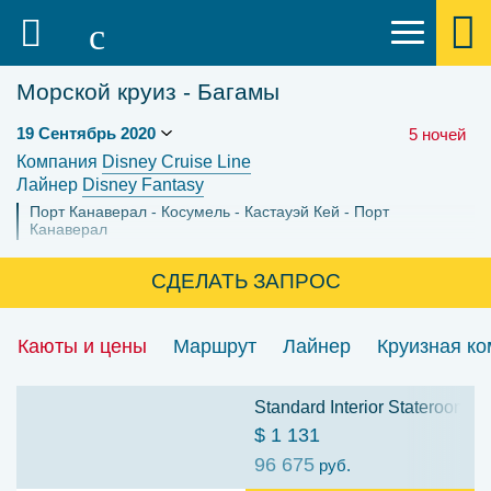
Морской круиз - Багамы
5 ночей
Компания
Disney Cruise Line
Лайнер
Disney Fantasy
Порт Канаверал
Косумель
Кастауэй Кей
Порт
Канаверал
СДЕЛАТЬ ЗАПРОС
Каюты и цены
Маршрут
Лайнер
Круизная к
Standard Interior Stateroom: C
$ 1 131
96 675
руб.