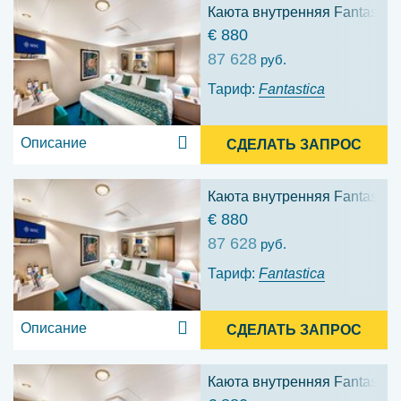
Каюта внутренняя Fantastica
€ 880
87 628
руб.
Тариф:
Fantastica
Описание
СДЕЛАТЬ ЗАПРОС
Каюта внутренняя Fantastica
€ 880
87 628
руб.
Тариф:
Fantastica
Описание
СДЕЛАТЬ ЗАПРОС
Каюта внутренняя Fantastica