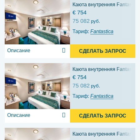
Каюта внутренняя Fantastica
€ 754
75 082
руб.
Тариф:
Fantastica
Описание
СДЕЛАТЬ ЗАПРОС
Каюта внутренняя Fantastica
€ 754
75 082
руб.
Тариф:
Fantastica
Описание
СДЕЛАТЬ ЗАПРОС
Каюта внутренняя Fantastica