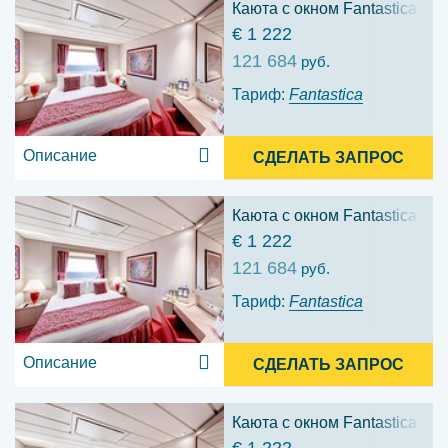
Каюта с окном Fantastica (O
€ 1 222
121 684
руб.
Тариф:
Fantastica
Описание
СДЕЛАТЬ ЗАПРОС
Каюта с окном Fantastica (O
€ 1 222
121 684
руб.
Тариф:
Fantastica
Описание
СДЕЛАТЬ ЗАПРОС
Каюта с окном Fantastica (O
€ 1 222