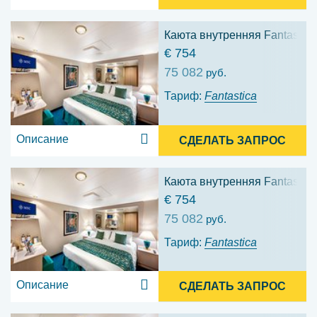
Каюта внутренняя Fantastica
€ 754
75 082
руб.
Тариф:
Fantastica
Описание
СДЕЛАТЬ ЗАПРОС
Каюта внутренняя Fantastica
€ 754
75 082
руб.
Тариф:
Fantastica
Описание
СДЕЛАТЬ ЗАПРОС