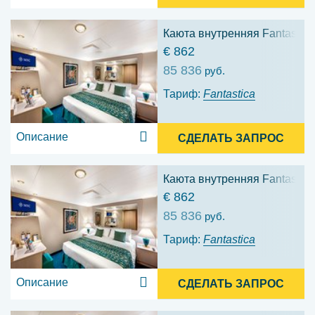
Каюта внутренняя Fantastica
€ 862
85 836
руб.
Тариф:
Fantastica
Описание
СДЕЛАТЬ ЗАПРОС
Каюта внутренняя Fantastica
€ 862
85 836
руб.
Тариф:
Fantastica
Описание
СДЕЛАТЬ ЗАПРОС