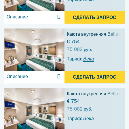
Описание
СДЕЛАТЬ ЗАПРОС
Каюта внутренняя Bella (IB)
€ 754
75 082
руб.
Тариф:
Bella
Описание
СДЕЛАТЬ ЗАПРОС
Каюта внутренняя Bella (IB)
€ 754
75 082
руб.
Тариф:
Bella