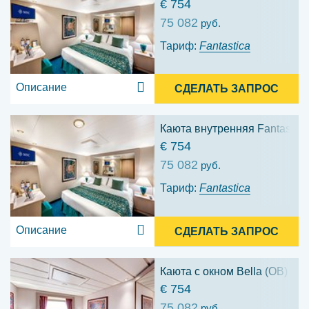
€ 754
75 082
руб.
Тариф:
Fantastica
Описание
СДЕЛАТЬ ЗАПРОС
Каюта внутренняя Fantastica
€ 754
75 082
руб.
Тариф:
Fantastica
Описание
СДЕЛАТЬ ЗАПРОС
Каюта с окном Bella (OB)
€ 754
75 082
руб.