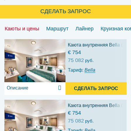
СДЕЛАТЬ ЗАПРОС
Каюты и цены
Маршрут
Лайнер
Круизная к
Каюта внутренняя Bella (IB)
€ 754
75 082
руб.
Тариф:
Bella
Описание
СДЕЛАТЬ ЗАПРОС
Каюта внутренняя Bella (IB)
€ 754
75 082
руб.
Тариф:
Bella