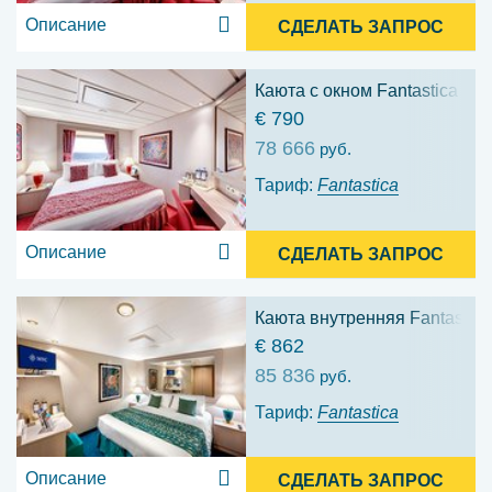
Описание
СДЕЛАТЬ ЗАПРОС
Каюта с окном Fantastica (OO
€ 790
78 666
руб.
Тариф:
Fantastica
Описание
СДЕЛАТЬ ЗАПРОС
Каюта внутренняя Fantastica
€ 862
85 836
руб.
Тариф:
Fantastica
Описание
СДЕЛАТЬ ЗАПРОС