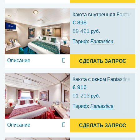
Каюта внутренняя Fantastica
€ 898
89 421
руб.
Тариф:
Fantastica
Описание
СДЕЛАТЬ ЗАПРОС
Каюта с окном Fantastica (O
€ 916
91 213
руб.
Тариф:
Fantastica
Описание
СДЕЛАТЬ ЗАПРОС