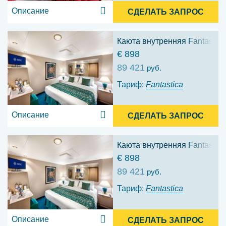
Описание
СДЕЛАТЬ ЗАПРОС
Каюта внутренняя Fantastica
€ 898
89 421
руб.
Тариф:
Fantastica
Описание
СДЕЛАТЬ ЗАПРОС
Каюта внутренняя Fantastica
€ 898
89 421
руб.
Тариф:
Fantastica
Описание
СДЕЛАТЬ ЗАПРОС