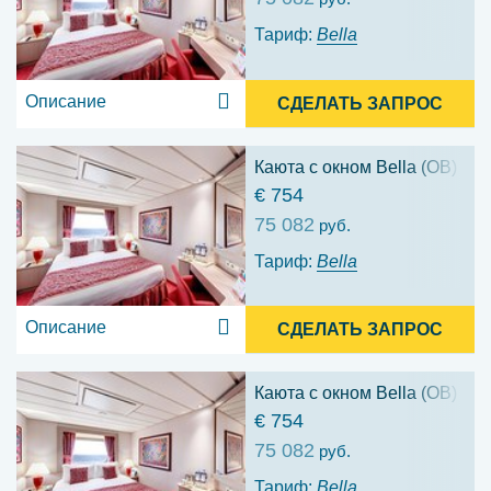
Тариф:
Bella
Описание
СДЕЛАТЬ ЗАПРОС
Каюта с окном Bella (OB)
€ 754
75 082
руб.
Тариф:
Bella
Описание
СДЕЛАТЬ ЗАПРОС
Каюта с окном Bella (OB)
€ 754
75 082
руб.
Тариф:
Bella