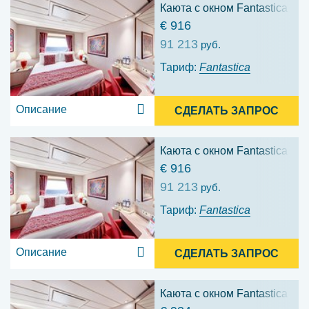
Каюта с окном Fantastica (O
€ 916
91 213
руб.
Тариф:
Fantastica
Описание
СДЕЛАТЬ ЗАПРОС
Каюта с окном Fantastica (O
€ 916
91 213
руб.
Тариф:
Fantastica
Описание
СДЕЛАТЬ ЗАПРОС
Каюта с окном Fantastica (OO