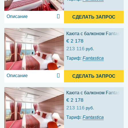
Описание
СДЕЛАТЬ ЗАПРОС
Каюта с балконом Fantastica
€ 2 178
213 116
руб.
Тариф:
Fantastica
Описание
СДЕЛАТЬ ЗАПРОС
Каюта с балконом Fantastica
€ 2 178
213 116
руб.
Тариф:
Fantastica