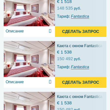
€ 1 518
148 535
руб.
Тариф:
Fantastica
Описание
СДЕЛАТЬ ЗАПРОС
Каюта с окном Fantastica (O
€ 1 538
150 492
руб.
Тариф:
Fantastica
Описание
СДЕЛАТЬ ЗАПРОС
Каюта с окном Fantastica (O
€ 1 538
150 492
руб.