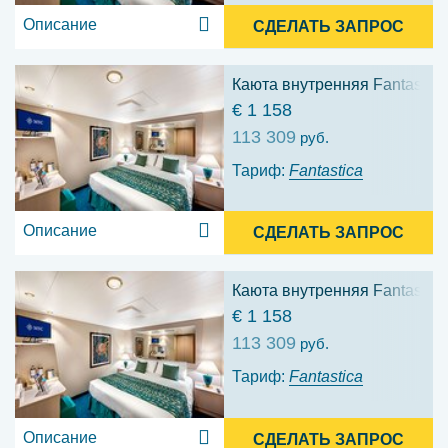
Описание
СДЕЛАТЬ ЗАПРОС
Каюта внутренняя Fantastica
€ 1 158
113 309
руб.
Тариф:
Fantastica
Описание
СДЕЛАТЬ ЗАПРОС
Каюта внутренняя Fantastica
€ 1 158
113 309
руб.
Тариф:
Fantastica
Описание
СДЕЛАТЬ ЗАПРОС