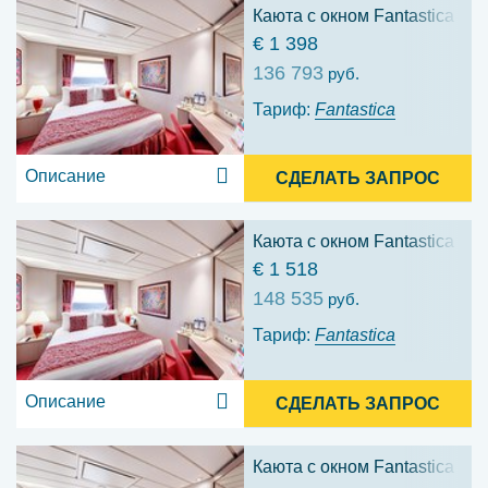
Каюта с окном Fantastica (OO
€ 1 398
136 793
руб.
Тариф:
Fantastica
Описание
СДЕЛАТЬ ЗАПРОС
Каюта с окном Fantastica (O
€ 1 518
148 535
руб.
Тариф:
Fantastica
Описание
СДЕЛАТЬ ЗАПРОС
Каюта с окном Fantastica (O