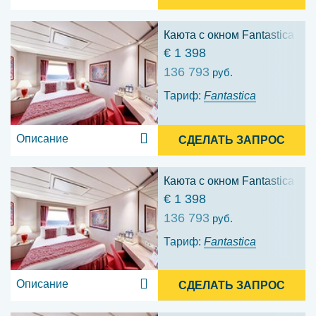
Каюта с окном Fantastica (OO
€ 1 398
136 793
руб.
Тариф:
Fantastica
Описание
СДЕЛАТЬ ЗАПРОС
Каюта с окном Fantastica (OO
€ 1 398
136 793
руб.
Тариф:
Fantastica
Описание
СДЕЛАТЬ ЗАПРОС