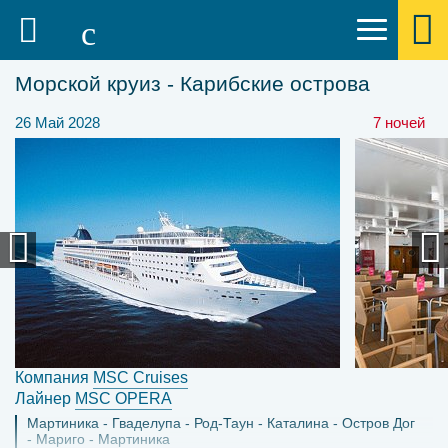
Морской круиз - Карибские острова
26 Май 2028
7 ночей
Компания
MSC Cruises
Лайнер
MSC OPERA
Мартиника
Гваделупа
Род-Таун
Каталина
Остров Дог
Мариго
Мартиника