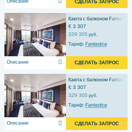
Описание
СДЕЛАТЬ ЗАПРОС
Каюта с балконом Fantastica
€ 3 307
329 305
руб.
Тариф:
Fantastica
Описание
СДЕЛАТЬ ЗАПРОС
Каюта с балконом Fantastica
€ 3 307
329 305
руб.
Тариф:
Fantastica
Описание
СДЕЛАТЬ ЗАПРОС