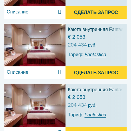
Описание
СДЕЛАТЬ ЗАПРОС
Каюта внутренняя Fantastica 
€ 2 053
204 434
руб.
Тариф:
Fantastica
Описание
СДЕЛАТЬ ЗАПРОС
Каюта внутренняя Fantastica 
€ 2 053
204 434
руб.
Тариф:
Fantastica