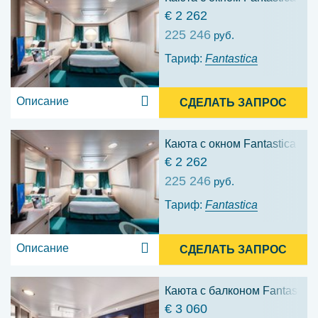
€ 2 262
225 246
руб.
Тариф:
Fantastica
Описание
СДЕЛАТЬ ЗАПРОС
Каюта с окном Fantastica (OO
€ 2 262
225 246
руб.
Тариф:
Fantastica
Описание
СДЕЛАТЬ ЗАПРОС
Каюта с балконом Fantastica
€ 3 060