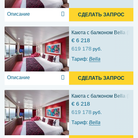
Описание
СДЕЛАТЬ ЗАПРОС
Каюта с балконом Bella (BB)
€ 6 218
619 178
руб.
Тариф:
Bella
Описание
СДЕЛАТЬ ЗАПРОС
Каюта с балконом Bella (BB)
€ 6 218
619 178
руб.
Тариф:
Bella