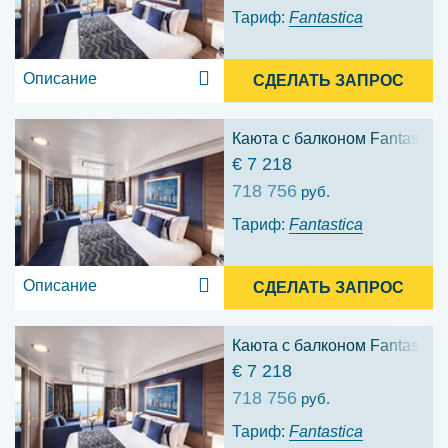
Тариф:
Fantastica
Описание
СДЕЛАТЬ ЗАПРОС
Каюта с балконом Fantastica
€ 7 218
718 756
руб.
Тариф:
Fantastica
Описание
СДЕЛАТЬ ЗАПРОС
Каюта с балконом Fantastica
€ 7 218
718 756
руб.
Тариф:
Fantastica