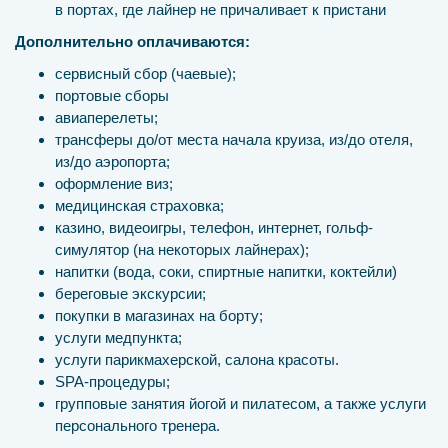
в портах, где лайнер не причаливает к пристани
Дополнительно оплачиваются:
сервисный сбор (чаевые);
портовые сборы
авиаперелеты;
трансферы до/от места начала круиза, из/до отеля,
из/до аэропорта;
оформление виз;
медицинская страховка;
казино, видеоигры, телефон, интернет, гольф-
симулятор (на некоторых лайнерах);
напитки (вода, соки, спиртные напитки, коктейли)
береговые экскурсии;
покупки в магазинах на борту;
услуги медпункта;
услуги парикмахерской, салона красоты.
SPA-процедуры;
групповые занятия йогой и пилатесом, а также услуги
персонального тренера.