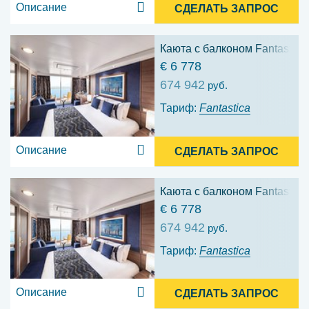
Описание
СДЕЛАТЬ ЗАПРОС
Каюта с балконом Fantastica
€ 6 778
674 942
руб.
Тариф:
Fantastica
Описание
СДЕЛАТЬ ЗАПРОС
Каюта с балконом Fantastica
€ 6 778
674 942
руб.
Тариф:
Fantastica
Описание
СДЕЛАТЬ ЗАПРОС