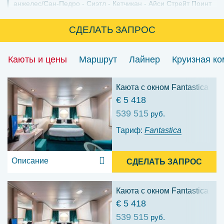
анжелес/Сан-Педро
Сиэтл
Кетчикан
Айси Стрейт Поинт
Трейси-Арм (фьорд)
Джуно
Виктория
Сиэтл
СДЕЛАТЬ ЗАПРОС
Каюты и цены
Маршрут
Лайнер
Круизная к
Каюта с окном Fantastica (O
€ 5 418
539 515
руб.
Тариф:
Fantastica
Описание
СДЕЛАТЬ ЗАПРОС
Каюта с окном Fantastica (O
€ 5 418
539 515
руб.