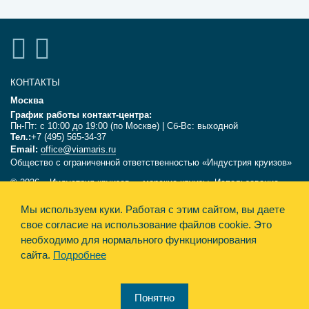
КОНТАКТЫ
Москва
График работы контакт-центра:
Пн-Пт: с 10:00 до 19:00 (по Москве) | Сб-Вс: выходной
Тел.:
+7 (495) 565-34-37
Email:
office@viamaris.ru
Общество с ограниченной ответственностью «Индустрия круизов»
© 2026, «Индустрия круизов» - морские круизы. Использование
текстов и фотографий с сайта viamaris.ru только с письменного
разрешения компании «Индустрия круизов». Информация,
Мы используем куки.
Работая с этим сайтом, вы даете
размещённая на сайте, несёт справочный характер и не является
свое согласие на использование файлов cookie. Это
офертой.
необходимо для нормального функционирования
сайта.
Подробнее
Политика конфиденциальности
Design&Engine Synthesis
Понятно
Карта сайта