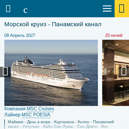
Морской круиз - Панамский канал
08 Апрель 2027
25 ночей
Компания
MSC Cruises
Лайнер
MSC POESIA
Майами
День в море
Картахена
Колон
Панамский
канал
Уатулько
Кабо-Сан-Лукас
Сан-Диего
Лос-