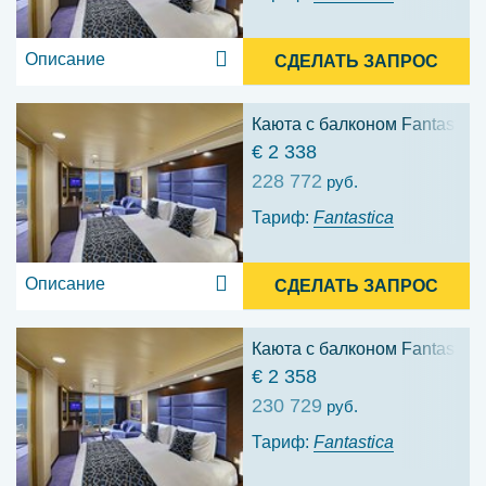
Описание
СДЕЛАТЬ ЗАПРОС
Каюта с балконом Fantastica
€ 2 338
228 772
руб.
Тариф:
Fantastica
Описание
СДЕЛАТЬ ЗАПРОС
Каюта с балконом Fantastica
€ 2 358
230 729
руб.
Тариф:
Fantastica