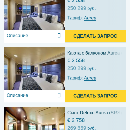
€ 2 558
250 299
руб.
Тариф:
Aurea
Описание
СДЕЛАТЬ ЗАПРОС
Каюта с балконом Aurea (BA
€ 2 558
250 299
руб.
Тариф:
Aurea
Описание
СДЕЛАТЬ ЗАПРОС
Сьют Deluxe Aurea (SRS)
€ 2 758
269 869
руб.