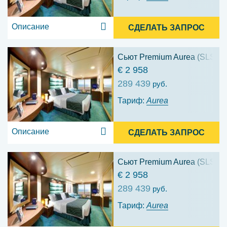
Описание
СДЕЛАТЬ ЗАПРОС
Сьют Premium Aurea (SLS)
€ 2 958
289 439
руб.
Тариф:
Aurea
Описание
СДЕЛАТЬ ЗАПРОС
Сьют Premium Aurea (SLS)
€ 2 958
289 439
руб.
Тариф:
Aurea