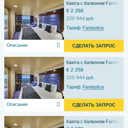
Каюта с балконом Fantastica
€ 2 258
220 944
руб.
Тариф:
Fantastica
Описание
СДЕЛАТЬ ЗАПРОС
Каюта с балконом Fantastica
€ 2 258
220 944
руб.
Тариф:
Fantastica
Описание
СДЕЛАТЬ ЗАПРОС
Каюта с балконом Fantastica