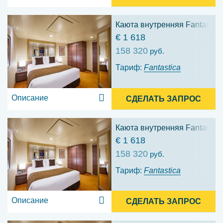
Каюта внутренняя Fantastica
€ 1 618
158 320
руб.
Тариф:
Fantastica
Описание
СДЕЛАТЬ ЗАПРОС
Каюта внутренняя Fantastica
€ 1 618
158 320
руб.
Тариф:
Fantastica
Описание
СДЕЛАТЬ ЗАПРОС