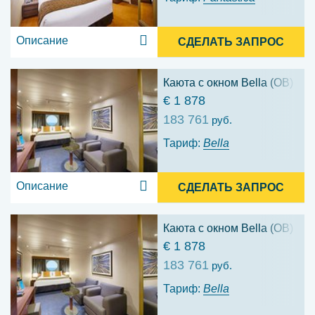
Описание
СДЕЛАТЬ ЗАПРОС
Каюта с окном Bella (OB)
€ 1 878
183 761
руб.
Тариф:
Bella
Описание
СДЕЛАТЬ ЗАПРОС
Каюта с окном Bella (OB)
€ 1 878
183 761
руб.
Тариф:
Bella