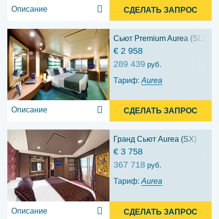
Описание
СДЕЛАТЬ ЗАПРОС
Сьют Premium Aurea (SLS)
€ 2 958
289 439
руб.
Тариф:
Aurea
Описание
СДЕЛАТЬ ЗАПРОС
Гранд Сьют Aurea (SX)
€ 3 758
367 718
руб.
Тариф:
Aurea
Описание
СДЕЛАТЬ ЗАПРОС