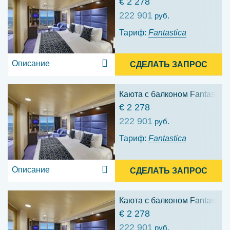
€ 2 278
222 901
руб.
Тариф:
Fantastica
Описание
СДЕЛАТЬ ЗАПРОС
Каюта с балконом Fantastica
€ 2 278
222 901
руб.
Тариф:
Fantastica
Описание
СДЕЛАТЬ ЗАПРОС
Каюта с балконом Fantastica
€ 2 278
222 901
руб.