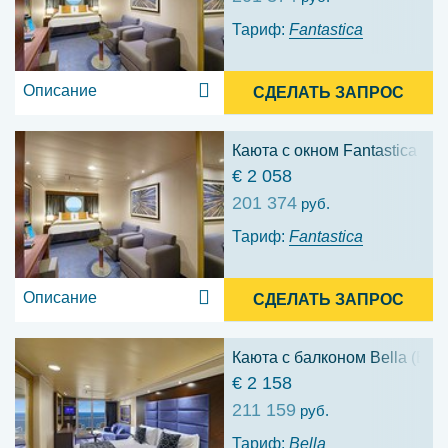
Тариф:
Fantastica
Описание
СДЕЛАТЬ ЗАПРОС
Каюта с окном Fantastica (OL
€ 2 058
201 374
руб.
Тариф:
Fantastica
Описание
СДЕЛАТЬ ЗАПРОС
Каюта с балконом Bella (BB)
€ 2 158
211 159
руб.
Тариф:
Bella