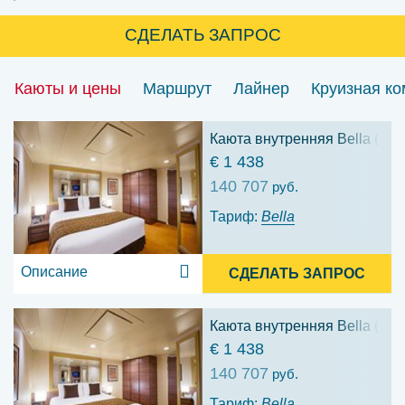
СДЕЛАТЬ ЗАПРОС
Каюты и цены
Маршрут
Лайнер
Круизная к
Каюта внутренняя Bella (IB)
€ 1 438
140 707
руб.
Тариф:
Bella
Описание
СДЕЛАТЬ ЗАПРОС
Каюта внутренняя Bella (IB)
€ 1 438
140 707
руб.
Тариф:
Bella