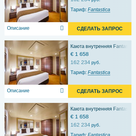
Тариф:
Fantastica
Описание
СДЕЛАТЬ ЗАПРОС
Каюта внутренняя Fantastica 
€ 1 658
162 234
руб.
Тариф:
Fantastica
Описание
СДЕЛАТЬ ЗАПРОС
Каюта внутренняя Fantastica 
€ 1 658
162 234
руб.
Тариф:
Fantastica