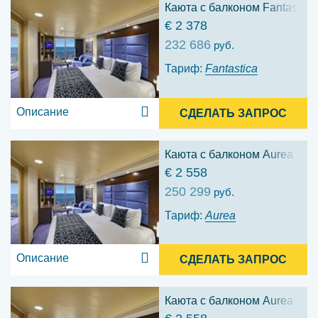
Каюта с балконом Fantastica
€ 2 378
232 686
руб.
Тариф:
Fantastica
Описание
СДЕЛАТЬ ЗАПРОС
Каюта с балконом Aurea (BA
€ 2 558
250 299
руб.
Тариф:
Aurea
Описание
СДЕЛАТЬ ЗАПРОС
Каюта с балконом Aurea (BA