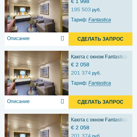
€ 1 998
195 503
руб.
Тариф:
Fantastica
Описание
СДЕЛАТЬ ЗАПРОС
Каюта с окном Fantastica (OL
€ 2 058
201 374
руб.
Тариф:
Fantastica
Описание
СДЕЛАТЬ ЗАПРОС
Каюта с окном Fantastica (OL
€ 2 058
201 374
руб.