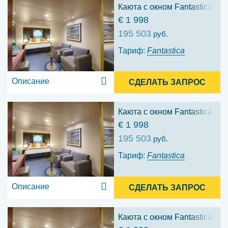
Каюта с окном Fantastica (O
€ 1 998
195 503
руб.
Тариф:
Fantastica
Описание
СДЕЛАТЬ ЗАПРОС
Каюта с окном Fantastica (O
€ 1 998
195 503
руб.
Тариф:
Fantastica
Описание
СДЕЛАТЬ ЗАПРОС
Каюта с окном Fantastica (O