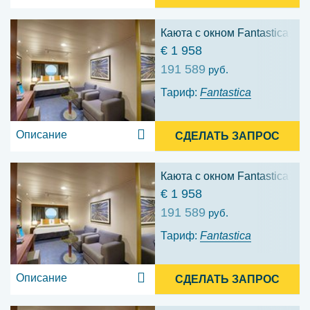
Каюта с окном Fantastica (O
€ 1 958
191 589
руб.
Тариф:
Fantastica
Описание
СДЕЛАТЬ ЗАПРОС
Каюта с окном Fantastica (O
€ 1 958
191 589
руб.
Тариф:
Fantastica
Описание
СДЕЛАТЬ ЗАПРОС