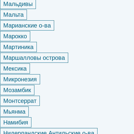
Мальдивы
Мальта
Марианские о-ва
Марокко
Мартиника
Маршалловы острова
Мексика
Микронезия
Мозамбик
Монтсеррат
Мьянма
Намибия
Нидерландские Антильские о-ва