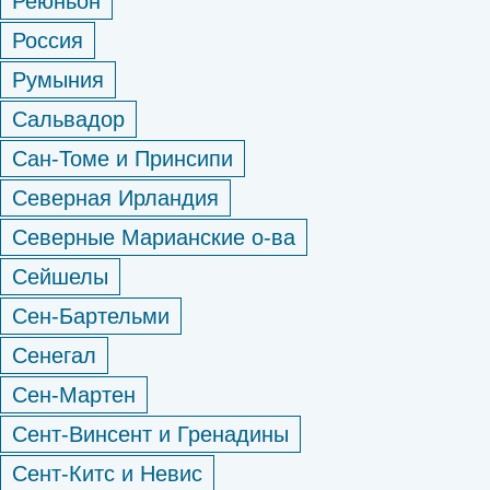
Реюньон
Россия
Румыния
Сальвадор
Сан-Томе и Принсипи
Северная Ирландия
Северные Марианские о-ва
Сейшелы
Сен-Бартельми
Сенегал
Сен-Мартен
Сент-Винсент и Гренадины
Сент-Китс и Невис