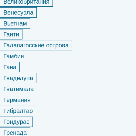
Великобритания
Венесуэла
Вьетнам
Гаити
Галапагосские острова
Гамбия
Гана
Гваделупа
Гватемала
Германия
Гибралтар
Гондурас
Гренада