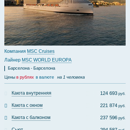
Компания
MSC Cruises
Лайнер
MSC WORLD EUROPA
Барселона
Барселона
Цены
в рублях
в валюте
на 1 человека
Каюта внутренняя
124 693
руб.
Каюта с окном
221 874
руб.
Каюта с балконом
237 596
руб.
Сьют
294 587