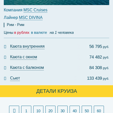
Компания
MSC Cruises
Лайнер
MSC DIVINA
Рим
Рим
Цены
в рублях
в валюте
на 1 человека
Каюта внутренняя
56 795
руб.
Каюта с окном
74 482
руб.
Каюта с балконом
84 308
руб.
Сьют
133 439
руб.
ДЕТАЛИ КРУИЗА
1
10
20
30
40
50
60