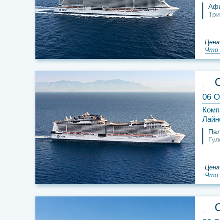
Аф
Три
Цена
Что 
06 О
Комп
Лайн
Па
Гул
Цена
Что 