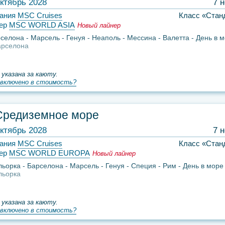
ктябрь 2028
7 
ания
MSC Cruises
Класс «Стан
ер
MSC WORLD ASIA
Новый лайнер
селона
Марсель
Генуя
Неаполь
Мессина
Валетта
День в 
арселона
 указана за каюту.
включено в стоимость?
Средиземное море
ктябрь 2028
7 
ания
MSC Cruises
Класс «Стан
ер
MSC WORLD EUROPA
Новый лайнер
льорка
Барселона
Марсель
Генуя
Специя
Рим
День в море
льорка
 указана за каюту.
включено в стоимость?