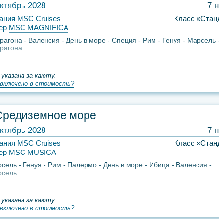
ктябрь 2028
7 
ания
MSC Cruises
Класс «Стан
ер
MSC MAGNIFICA
рагона
Валенсия
День в море
Специя
Рим
Генуя
Марсель
рагона
 указана за каюту.
включено в стоимость?
Средиземное море
ктябрь 2028
7 
ания
MSC Cruises
Класс «Стан
ер
MSC MUSICA
рсель
Генуя
Рим
Палермо
День в море
Ибица
Валенсия
рсель
 указана за каюту.
включено в стоимость?