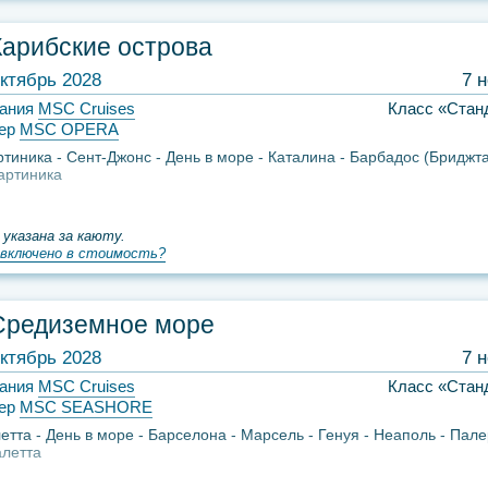
Карибские острова
ктябрь 2028
7 
ания
MSC Cruises
Класс «Стан
ер
MSC OPERA
тиника
Сент-Джонс
День в море
Каталина
Барбадос (Бриджта
артиника
 указана за каюту.
включено в стоимость?
Средиземное море
ктябрь 2028
7 
ания
MSC Cruises
Класс «Стан
ер
MSC SEASHORE
етта
День в море
Барселона
Марсель
Генуя
Неаполь
Пале
алетта