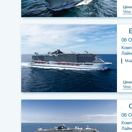
Цена
Что 
06 О
Комп
Лайн
Ма
Цена
Что 
06 О
Комп
Лайн