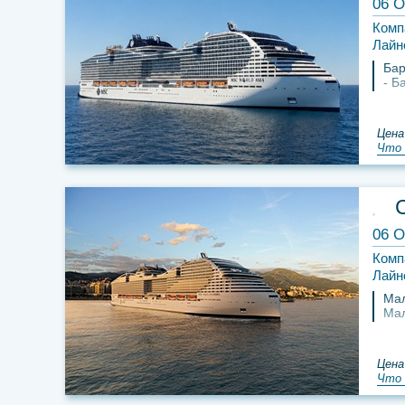
06 О
Комп
Лайн
Бар
Б
Цена
Что 
06 О
Комп
Лайн
Ма
Ма
Цена
Что 