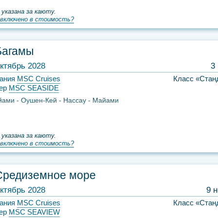
 указана за каюту.
включено в стоимость?
Багамы
ктябрь 2028
3
ания
MSC Cruises
Класс «Стан
ер
MSC SEASIDE
йами
Оушен-Кей
Нассау
Майами
 указана за каюту.
включено в стоимость?
Средиземное море
ктябрь 2028
9 
ания
MSC Cruises
Класс «Стан
ер
MSC SEAVIEW