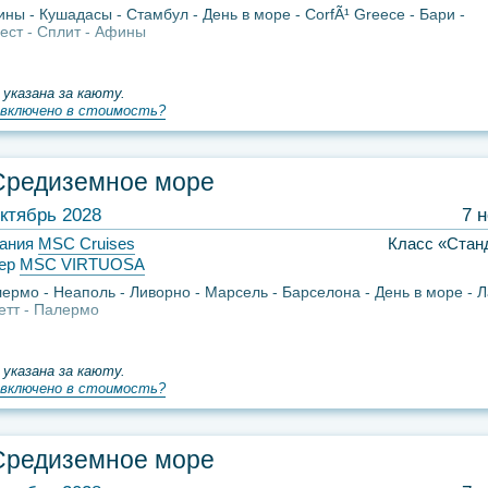
ины
Кушадасы
Стамбул
День в море
CorfÃ¹ Greece
Бари
ест
Сплит
Афины
 указана за каюту.
включено в стоимость?
Средиземное море
ктябрь 2028
7 
ания
MSC Cruises
Класс «Стан
ер
MSC VIRTUOSA
лермо
Неаполь
Ливорно
Марсель
Барселона
День в море
Л
етт
Палермо
 указана за каюту.
включено в стоимость?
Средиземное море