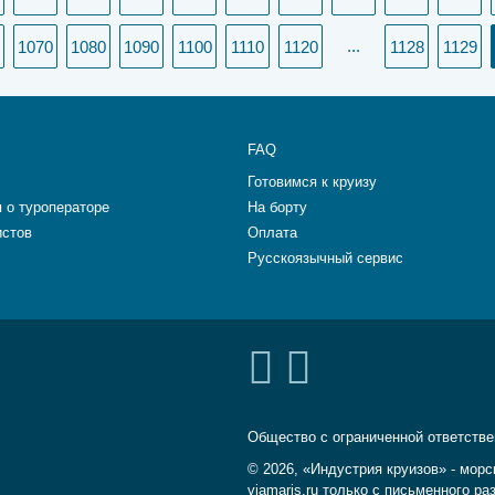
...
1070
1080
1090
1100
1110
1120
1128
1129
FAQ
Готовимся к круизу
 о туроператоре
На борту
истов
Оплата
Русскоязычный сервис
Общество с ограниченной ответств
© 2026, «Индустрия круизов» - морс
viamaris.ru только с письменного 