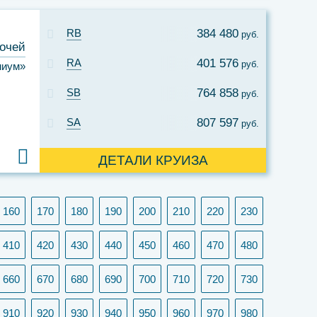
RB
384 480
руб.
ночей
RA
401 576
руб.
миум»
SB
764 858
руб.
SA
807 597
руб.
ДЕТАЛИ КРУИЗА
160
170
180
190
200
210
220
230
410
420
430
440
450
460
470
480
660
670
680
690
700
710
720
730
910
920
930
940
950
960
970
980