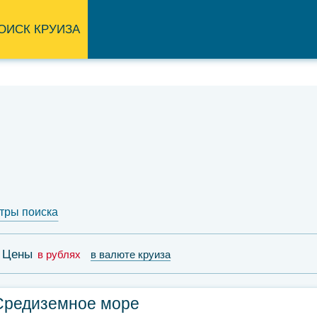
ОИСК КРУИЗА
тры поиска
Цены
в рублях
в валюте круиза
Средиземное море