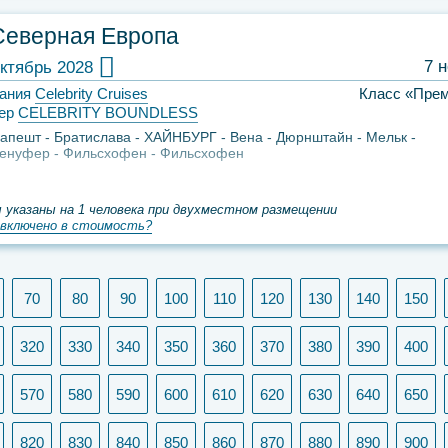
Северная Европа
7 
ктябрь 2028
ания
Celebrity Cruises
Класс «Пре
ер
CELEBRITY BOUNDLESS
дапешт
Братислава
ХАЙНБУРГ
Вена
Дюрнштайн
Мельк
зенуфер
Фильсхофен
Фильсхофен
 указаны на 1 человека при двухместном размещении
включено в стоимость?
70
80
90
100
110
120
130
140
150
320
330
340
350
360
370
380
390
400
570
580
590
600
610
620
630
640
650
820
830
840
850
860
870
880
890
900