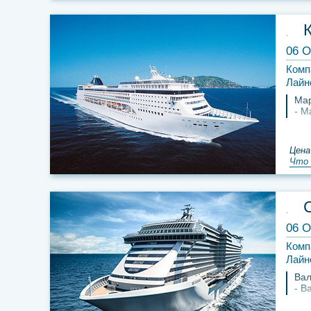
06 О
Комп
Лайн
Мар
М
Цена
Что 
06 О
Комп
Лайн
Вал
В