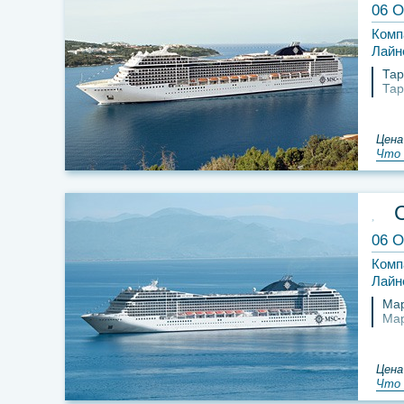
06 О
Комп
Лайн
Тар
Тар
Цена
Что 
06 О
Комп
Лайн
Ма
Ма
Цена
Что 