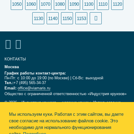
1050
1060
1070
1080
1090
1100
1110
1120
1130
1140
1150
1153
КОНТАКТЫ
Москва
График работы контакт-центра:
Пн-Пт: с 10:00 до 19:00 (по Москве) | Сб-Вс: выходной
Тел.:
+7 (495) 565-34-37
Email:
office@viamaris.ru
Общество с ограниченной ответственностью «Индустрия круизов»
© 2026, «Индустрия круизов» - морские круизы. Использование
текстов и фотографий с сайта viamaris.ru только с письменного
Мы используем куки.
Работая с этим сайтом, вы даете
разрешения компании «Индустрия круизов». Информация,
размещённая на сайте, несёт справочный характер и не является
свое согласие на использование файлов cookie. Это
офертой.
необходимо для нормального функционирования
сайта.
Подробнее
Политика конфиденциальности