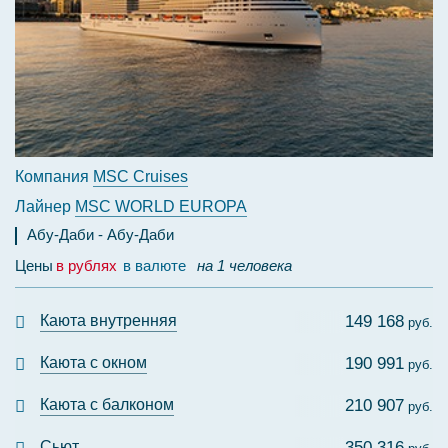
Компания
MSC Cruises
Лайнер
MSC WORLD EUROPA
Абу-Даби
Абу-Даби
Цены
в рублях
в валюте
на 1 человека
Каюта внутренняя
149 168
руб.
Каюта с окном
190 991
руб.
Каюта с балконом
210 907
руб.
Сьют
350 316